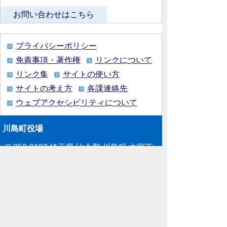
お問い合わせはこちら
プライバシーポリシー
免責事項・著作権
リンクについて
リンク集
サイトの使い方
サイトの考え方
各課連絡先
ウェブアクセシビリティについて
川島町役場
〒350-0192
埼玉県 比企郡 川島町 大字下
八ツ林870番地1
電話:049-297-1811（代表） ファック
ス:049-297-6058
メー
ル:kawajima@town.kawajima.saitama.jp
業務時間：月曜日～金曜日（祝日等を除