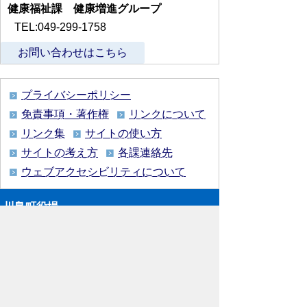
健康福祉課 健康増進グループ
TEL:049-299-1758
お問い合わせはこちら
プライバシーポリシー
免責事項・著作権
リンクについて
リンク集
サイトの使い方
サイトの考え方
各課連絡先
ウェブアクセシビリティについて
川島町役場
〒350-0192
埼玉県 比企郡 川島町 大字下
八ツ林870番地1
電話:049-297-1811（代表） ファック
ス:049-297-6058
メー