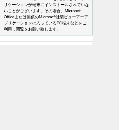
リケーションが端末にインストールされていな
いことがございます。その場合、Microsoft
Officeまたは無償のMicrosoft社製ビューアーア
プリケーションの入っているPC端末などをご
利用し閲覧をお願い致します。
プライバシーポリシー
免責事項・著作権
リンクについて
リンク集
サイトの使い方
サイトの考え方
各課連絡先
ウェブアクセシビリティについて
川島町役場
〒350-0192
埼玉県 比企郡 川島町 大字下
八ツ林870番地1
電話:049-297-1811（代表） ファック
ス:049-297-6058