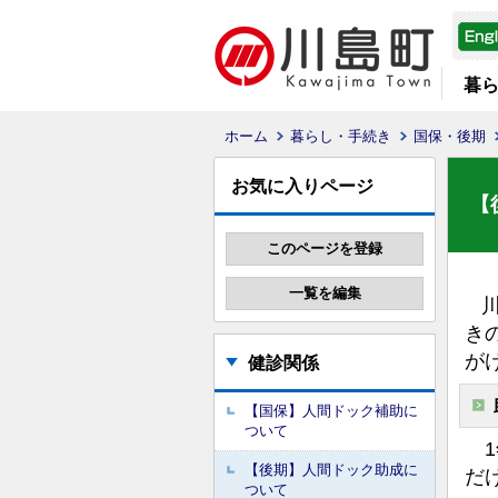
暮
ホーム
暮らし・手続き
国保・後期
お気に入りページ
【
川
き
が
健診関係
【国保】人間ドック補助に
ついて
1
【後期】人間ドック助成に
だ
ついて