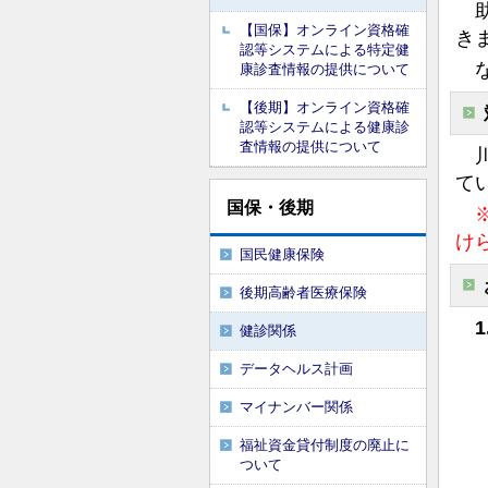
助
【国保】オンライン資格確
き
認等システムによる特定健
な
康診査情報の提供について
【後期】オンライン資格確
認等システムによる健康診
査情報の提供について
川
て
国保・後期
※
け
国民健康保険
後期高齢者医療保険
健診関係
データヘルス計画
マイナンバー関係
福祉資金貸付制度の廃止に
ついて