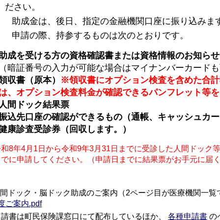
ださい。
成金は、後日、指定の金融機関口座に振り込み
ま
請の際、持参するものは次のとおりです。
助成を受ける方の資格確認書または資格情報のお知らせ
（暗証番号の入力が可能な場合はマイナンバーカードも
領収書（原本）
※領収書にオプション検査を含めた合計
は、オプション検査料金が確認できるパンフレット等を
人間ドック結果票
振込先口座の確認ができるもの（通帳、キャッシュカー
健康診査受診券（回収します。）
和8年4月1日から令和9年3月31日までに受診した人間ドック等
までに申請してください。（申請日までに結果票がお手元に届
間ドック・脳ドック助成のご案内（2ページ目が医療機関一覧
度ご案内.pdf
請書は町民保険課窓口にて配布しているほか、
各種申請書
の