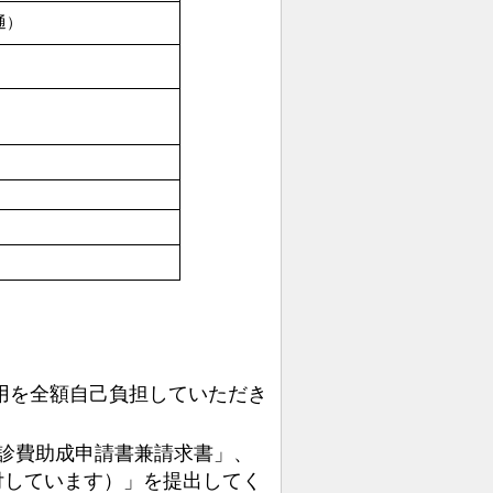
通）
用を全額自己負担していただ
き
検診費助成申請書兼請求書」、
付しています）」を
提出
してく