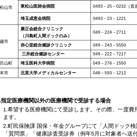
東松山医師会病院
0493－25－0232（直
松山市
埼玉成恵会病院
0493－23－1221
康正会総合クリニック
049－224－2711
（川島町人間ドックのみ）
越市
赤心堂総合健診クリニック
049－243－5550
三井総合健診センター
049－222－7217
呂山町
埼玉医科大学病院
049－276－1550
本市
北里大学メディカルセンター
048－593－1212
.指定医療機関以外の医療機関で受診する場合
1.希望する医療機関にて受診します。その際、一度費
ます。
2.町民保険課 国保・年金グループにて「人間ドック
「質問票」「健康診査受診券（例年5月に対象者へ送