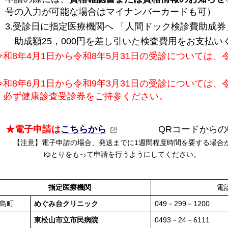
号の入力が可能な場合はマイナンバーカードも可）
3.受診日に指定医療機関へ 「人間ドック検診費助成
助成額25，000円を差し引いた検査費用をお支払い
令和8年4月1日から令和8年5月31日の受診については、
。
和8年6月1日から令和9年3月31日の受診については、令
。必ず健康診査受診券をご持参ください。
★電子申請は
こちらから
QRコードから
【注意】電子申請の場合、発送までに1週間程度時間を要する場合
ゆとりをもって申請を行うようにしてください。
指定医療機関
電
島町
めぐみ台クリニック
049－299－1200
東松山市立市民病院
0493－24－6111