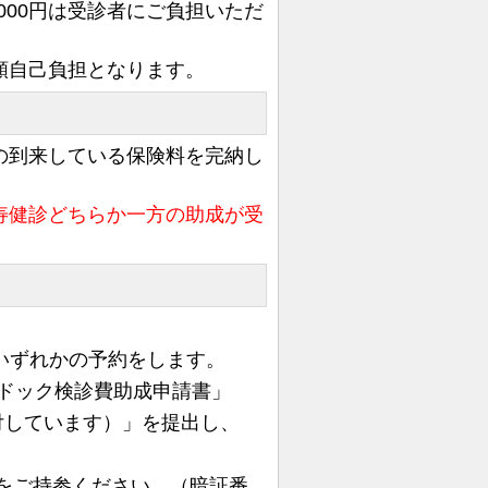
000円は受診者にご負担いただ
額自己負担となります。
の到来している保険料を完納し
寿健診どちらか一方の助成が受
いずれかの予約をします。
間ドック検診費助成申請書」
付しています）」を
提出し、
をご持参ください。（暗証番