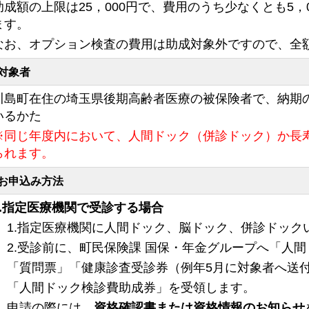
成額の上限は25，000円で、費用のうち少なくとも5，
ます。
お、オプション検査の費用は助成対象外ですので、全
対象者
島町在住の埼玉県後期高齢者医療の被保険者で、納期
いるかた
同じ年度内において、人間ドック（併診ドック）か長
られます。
お申込み方法
1.指定医療機関で受診する場合
1.指定医療機関に人間ドック、脳ドック、併診ドック
2.受診前に、町民保険課 国保・年金グループへ「人
「質問票」「健康診査受診券（例年5月に対象者へ送
「人間ドック検診費助成券」を受領します。
申請の際には、
資格確認書または資格情報のお知らせ