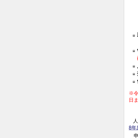
助
申
※令
日
人
8年
申