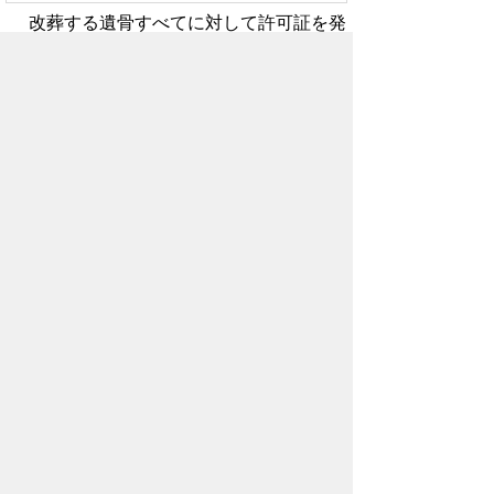
改葬する遺骨すべてに対して許可証を発
行しますので、申請が必要です。
遺骨1名様分につき1枚の申請書が必要
です。
質問5 川島町内の墓地を購入しまし
た。改葬許可の手続きは川島町役場で
できますか?
・改葬
前
（現在）の墓地等が
川島町内
の
場合
⇒川島町役場で手続きできます。
・改装
前
（現在）の墓地等が
川島町外
の
場合
⇒川島町役場では手続きできません。
現在の墓地等の所在地の市区町村へ
お問い合わせください。