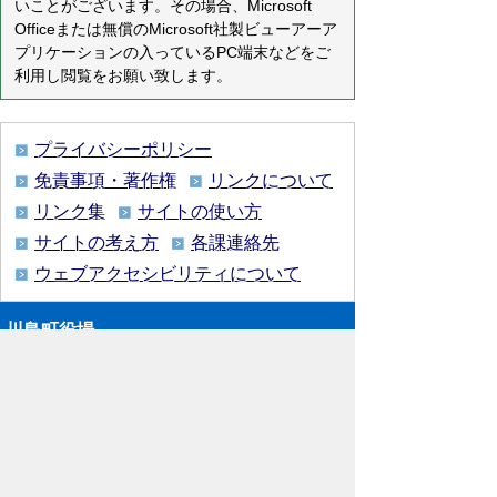
いことがございます。その場合、Microsoft
Officeまたは無償のMicrosoft社製ビューアーア
プリケーションの入っているPC端末などをご
利用し閲覧をお願い致します。
プライバシーポリシー
免責事項・著作権
リンクについて
リンク集
サイトの使い方
サイトの考え方
各課連絡先
ウェブアクセシビリティについて
川島町役場
〒350-0192
埼玉県 比企郡 川島町 大字下
八ツ林870番地1
電話:049-297-1811（代表） ファック
ス:049-297-6058
メー
ル:kawajima@town.kawajima.saitama.jp