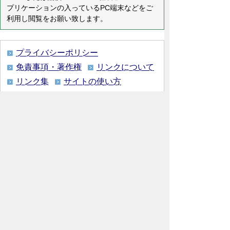
プリケーションの入っているPC端末などをご
利用し閲覧をお願い致します。
プライバシーポリシー
免責事項・著作権
リンクについて
リンク集
サイトの使い方
サイトの考え方
各課連絡先
ウェブアクセシビリティについて
川島町役場
〒350-0192
埼玉県 比企郡 川島町 大字下
八ツ林870番地1
電話:049-297-1811（代表） ファック
ス:049-297-6058
メー
ル:kawajima@town.kawajima.saitama.jp