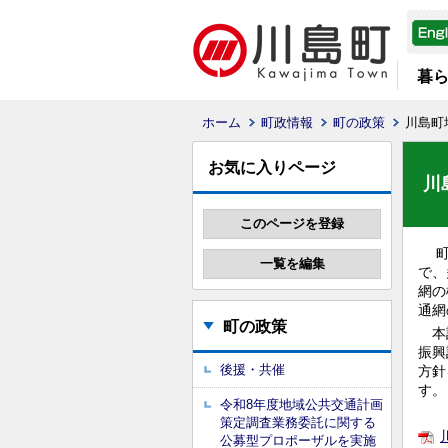
暮
ホーム
町政情報
町の政策
川島町
お気に入りページ
川
で、
網の
通網
町の政策
本計
振興
後援・共催
方針
す。
令和8年度地域公共交通計画
策定調査業務委託に関する
公募型プロポーザルを実施