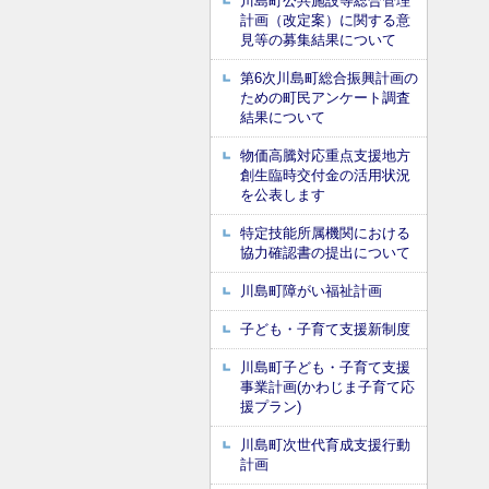
川島町公共施設等総合管理
計画（改定案）に関する意
見等の募集結果について
第6次川島町総合振興計画の
ための町民アンケート調査
結果について
物価高騰対応重点支援地方
創生臨時交付金の活用状況
を公表します
特定技能所属機関における
協力確認書の提出について
川島町障がい福祉計画
子ども・子育て支援新制度
川島町子ども・子育て支援
事業計画(かわじま子育て応
援プラン)
川島町次世代育成支援行動
計画