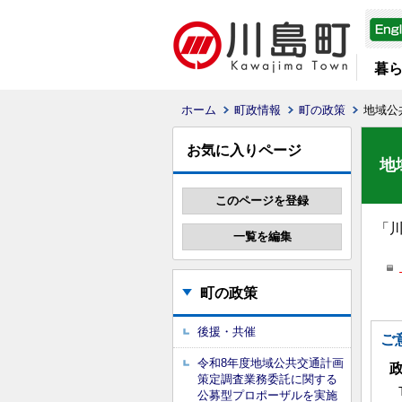
暮
ホーム
町政情報
町の政策
地域公
お気に入りページ
地
「
町の政策
後援・共催
ご
令和8年度地域公共交通計画
策定調査業務委託に関する
公募型プロポーザルを実施