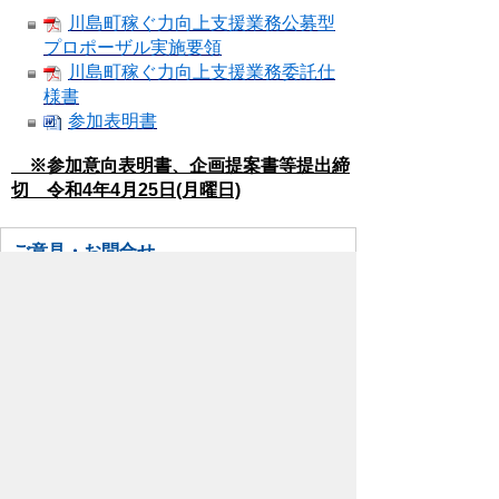
川島町稼ぐ力向上支援業務公募型
プロポーザル実施要領
川島町稼ぐ力向上支援業務委託仕
様書
参加表明書
※参加意向表明書、企画提案書等提出締
切 令和4年4月25日(月曜日)
ご意見・お問合せ
政策推進課 政策・財政グループ
TEL:049-299-1752
お問い合わせはこちら
スマートフォンでご利用されている場合、
Microsoft Office用ファイルを閲覧できるアプ
リケーションが端末にインストールされていな
いことがございます。その場合、Microsoft