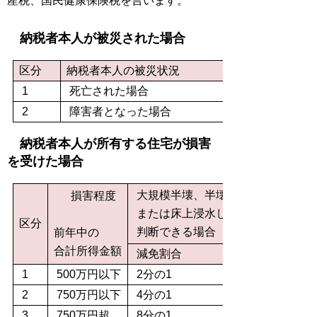
産税、国民健康保険税を言います。
納税者本人が被災された場合
区分
納税者本人の被災状況
1
死亡された場合
2
障害者となった場合
納税者本人が所有する住宅が損害
を受けた場合
大規模半壊、半壊、
損害程度
または床上浸水したと
区分
判断できる場合
前年中の
合計所得金額
減免割合
1
500万円以下
2分の1
2
750万円以下
4分の1
3
750万円超
8分の1