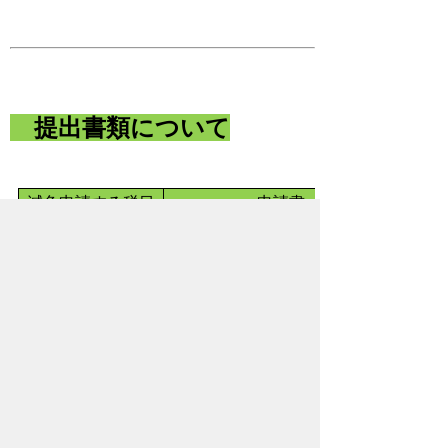
提出書類について
減免申請する税目
申請書
町民税
町税減免申請書
固定資産税
国民健康保険税
国民健康保険税減免申請書
災害により被害を受けられた場合は、まず
は下記までご連絡ください。
被害調査に伺います。