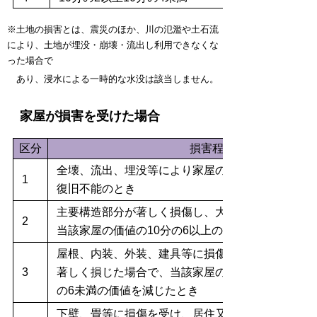
※土地の損害とは、震災のほか、川の氾濫や土石流
により、土地が埋没・崩壊・流出し利用できなくな
った場合で
あり、浸水による一時的な水没は該当しません。
家屋が損害を受けた場合
区分
損害程度
全壊、流出、埋没等により家屋の原型をとどめない
1
復旧不能のとき
主要構造部分が著しく損傷し、大修理を必要とする
2
当該家屋の価値の10分の6以上の価値を減じたとき
屋根、内装、外装、建具等に損傷を受け、居住又は
3
著しく損じた場合で、当該家屋の価値の10分の4以
の6未満の価値を減じたとき
下壁、畳等に損傷を受け、居住又は使用目的を損じ