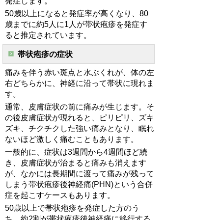
発症します。
50歳以上になると発症率が高くなり、80
歳までに約5人に1人が帯状疱疹を発症す
ると推定されています。
帯状疱疹の症状
痛みを伴う赤い斑点と水ぶくれが、体の左
右どちらかに、神経に沿って帯状に現れま
す。
通常、皮膚症状の前に痛みが生じます。そ
の後皮膚症状が現れると、ピリピリ、ズキ
ズキ、チクチクした強い痛みとなり、眠れ
ないほど激しく痛むこともあります。
一般的に、症状は3週間から4週間ほど続
き、皮膚症状が治まると痛みも消えます
が、なかには長期間に渡って痛みが残って
しまう帯状疱疹後神経痛(PHN)という合併
症を起こすケースもあります。
50歳以上で帯状疱疹を発症した方のう
ち、約2割が帯状疱疹後神経痛に移行する