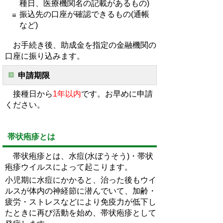
種日、医療機関名の記載があるもの)
振込先の口座が確認できるもの(通帳
など)
お手続き後、助成金を指定の金融機関の
口座に振り込みます。
申請期限
接種日から
1年以内
です。お早めに申請
ください。
帯状疱疹とは
帯状疱疹とは、水痘(水ぼうそう)・帯状
疱疹ウイルスによって起こります。
小児期に水痘にかかると、治った後もウイ
ルスが体内の神経節に潜んでいて、加齢・
疲労・ストレスなどにより免疫力が低下し
たときに再び活動を始め、帯状疱疹として