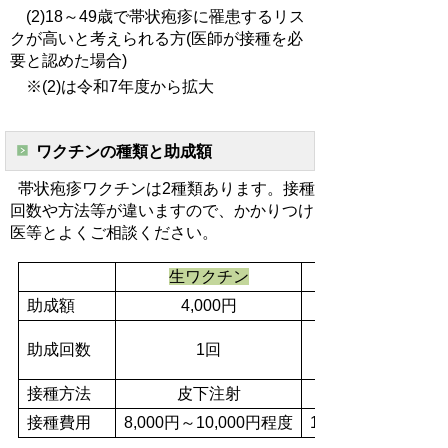
(2)18～49歳で帯状疱疹に罹患するリス
クが高いと考えられる方(医師が接種を必
要と認めた場合)
※(2)は令和7年度から拡大
ワクチンの種類と助成額
帯状疱疹ワクチンは2種類あります。接種
回数や方法等が違いますので、かかりつけ
医等とよくご相談ください。
生ワクチン
助成額
4,000円
助成回数
1回
(2か月の間隔で2
接種方法
皮下注射
接種費用
8,000円～10,000円程度
1回あたり20,000～