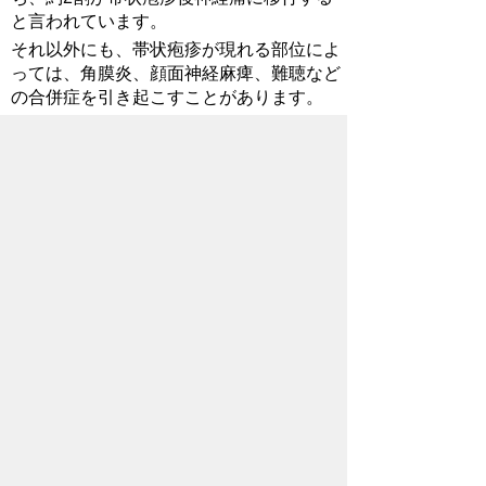
と言われています。
それ以外にも、帯状疱疹が現れる部位によ
っては、角膜炎、顔面神経麻痺、難聴など
の合併症を引き起こすことがあります。
帯状疱疹ワクチンによる予防
帯状疱疹の予防にはワクチンの接種が有効
とされています。
帯状疱疹の予防ワクチンには、1回接種の
生ワクチンと2回接種の不活化ワクチンの
2種類があります。どちらも50歳以上が対
象で、帯状疱疹や帯状疱疹後神経痛の発症
を予防する効果が認められています。
なお、費用は各医療機関が設定していま
す。接種をご希望の方は、医療機関へご相
談ください。
ご意見・お問合せ