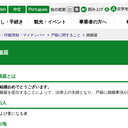
らし・手続き
観光・イベント
事業者の方へ
票・印鑑登録・マイナンバー
戸籍に関すること
婚姻届
姻届
姻届とは
結婚おめでとうございます。
届を提出することによって、法律上の夫婦となり、戸籍に婚姻事項が
出人
よび妻になる者
出地