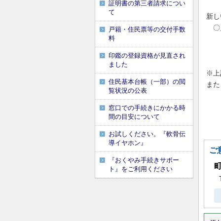
証明書の第三者請求につい
て
新し
〇
戸籍・住民票等の交付手数
料
印鑑の登録資格が見直され
ました
※上
住民基本台帳（一部）の閲
また
覧状況の公表
窓口での手続きにかかる時
間の目安について
お試しください。『軟骨伝
導イヤホン』
ご
『おくやみ手続きサポー
ト』をご利用ください