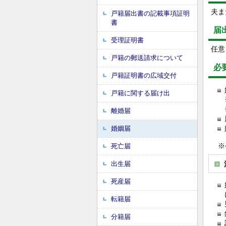
夫ま
戸籍届出書の記載事項証明
書
届
受理証明書
任意
戸籍の郵送請求について
必
戸籍証明書の広域交付
戸籍に関する届け出
離婚届
婚姻届
※令
死亡届
出生届
死産届
転籍届
分籍届