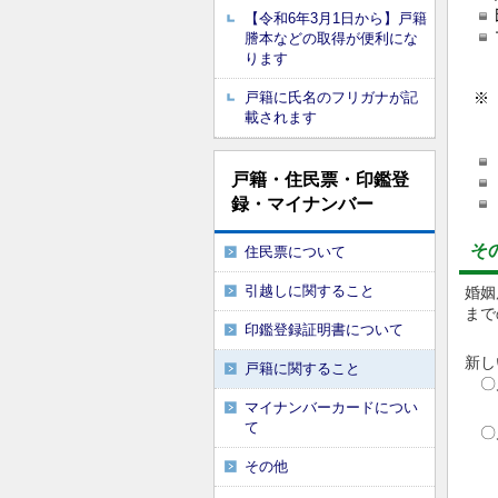
【令和6年3月1日から】戸籍
謄本などの取得が便利にな
ります
戸籍に氏名のフリガナが記
※
載されます
戸籍・住民票・印鑑登
録・マイナンバー
そ
住民票について
引越しに関すること
婚姻
まで
印鑑登録証明書について
新し
戸籍に関すること
〇
→
マイナンバーカードについ
て
〇川
→
その他