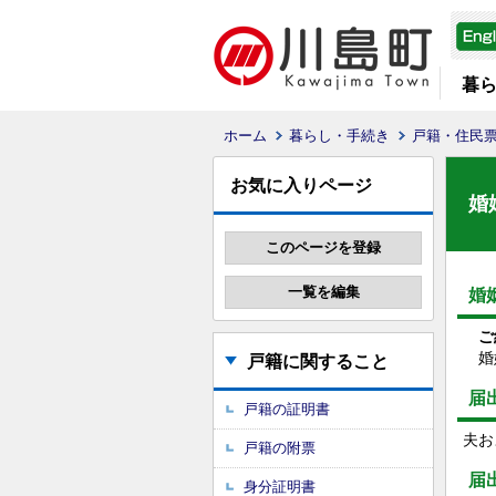
暮
ホーム
暮らし・手続き
戸籍・住民
お気に入りページ
婚
婚
ご
婚姻
戸籍に関すること
届
戸籍の証明書
夫お
戸籍の附票
届
身分証明書