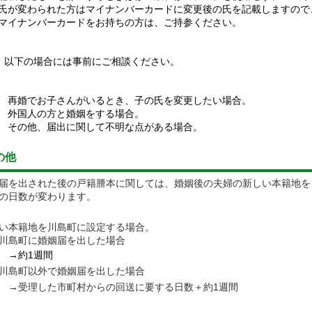
氏が変わられた方はマイナンバーカードに変更後の氏を記載しますので
マイナンバーカードをお持ちの方は、ご持参ください。
 以下の場合には事前にご相談ください。
再婚でお子さんがいるとき、子の氏を変更したい場合。
外国人の方と婚姻をする場合。
その他、届出に関して不明な点がある場合。
の他
届を出された後の戸籍謄本に関しては、婚姻後の夫婦の新しい本籍地を
の日数が変わります。
い本籍地を川島町に設定する場合。
川島町に
婚姻届を出した場合
約1週間
島町以外で婚姻届を出した場合
受理した市町村からの回送に要する日数＋約1週間