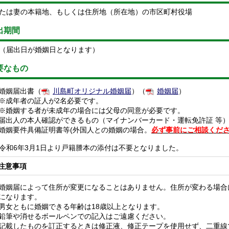
たは妻の本籍地、もしくは住所地（所在地）の市区町村役場
出期間
（届出日が婚姻日となります）
要なもの
婚姻届出書（
川島町オリジナル婚姻届
）（
婚姻届
）
※成年者の証人が2名必要です。
※婚姻する者が未成年の場合には父母の同意が必要です。
届出人の本人確認ができるもの（マイナンバーカード・運転免許証 等
婚姻要件具備証明書等(外国人との婚姻の場合。
必ず事前にご相談くだ
和6年3月1日より戸籍謄本の添付は不要となりました。
注意事項
婚姻届によって住所が変更になることはありません。住所が変わる場合
になります。
男女ともに婚姻できる年齢は18歳以上となります。
鉛筆や消せるボールペンでの記入はご遠慮ください。
記載したものを訂正するときは修正液、修正テープを使用せず、二重線