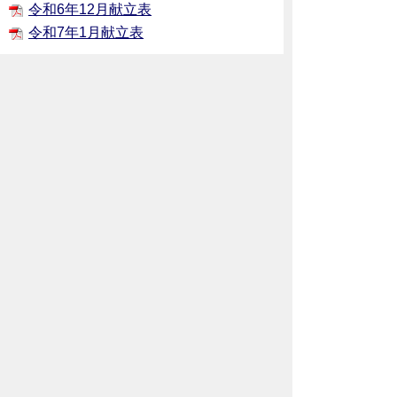
令和6年12月献立表
令和7年1月献立表
おすすめレシピ
給食メニューのレシピをご紹介します。ご家庭でも
ぜひお試しください。
夏野菜カレー
スタミナすったて風丼
13 保育園における主な感染症と登園の
めやす
保育園では、安心安全な保育環境の確保及
び児童一人一人の健康管理の観点から、児
童が感染症にり患した際には、感染症に応