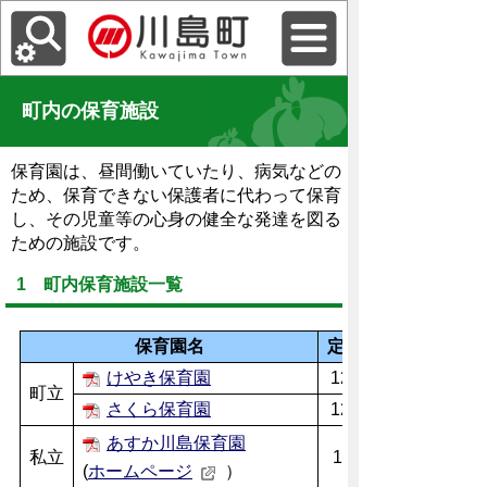
町内の保育施設
保育園は、昼間働いていたり、病気などの
ため、保育できない保護者に代わって保育
し、その児童等の心身の健全な発達を図る
ための施設です。
1 町内保育施設一覧
保育園名
定員
けやき保育園
120
町立
さくら保育園
125
あすか川島保育園
私立
12
(
ホームページ
）